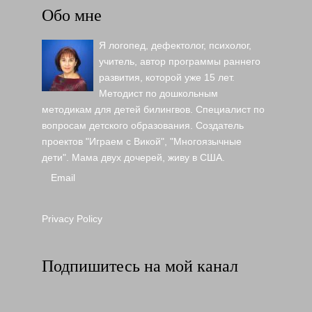
Обо мне
Я логопед, дефектолог, психолог,
учитель, автор программы раннего
развития, которой уже 15 лет.
Методист по дошкольным
методикам для детей билингвов. Специалист по
вопросам детского образования. Создатель
проектов "Играем с Викой", "Многоязычные
дети". Мама двух дочерей, живу в США.
Email
Privacy Policy
Подпишитесь на мой канал