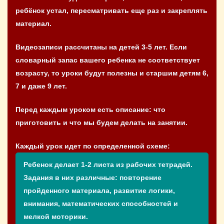
ребёнок устал, пересматривать еще раз и закреплять
материал.
Видеозаписи рассчитаны на детей 3-5 лет. Если
словарный запас вашего ребенка не соответствует
возрасту, то уроки будут полезны и старшим детям 6,
7 и даже 9 лет.
Перед каждым уроком есть описание: что
приготовить и что мы будем делать на занятии.
Каждый урок идет по определенной схеме:
Ребенок делает 1-2 листа из рабочих тетрадей.
Задания в них различные: повторение
пройденного материала, развитие логики,
внимания, математических способностей и
мелкой моторики.