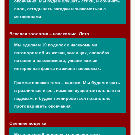
окончания. Мы будем слушать стихи, и сочинять
свои, отгадывать загадки и знакомиться с
метафорами.
Веселая зоология – насекомые. Лето.
Мы сделаем 10 поделок с насекомыми,
поговорим об их жизни, жилищах, способах
питания и размножении, узнаем самые
интересные факты из жизни насекомых.
Грамматическая тема – падежи. Мы будем играть
в различные игры, изменяя существительные по
падежам, и будем тренироваться правильно
проговаривать окончания.
Осенние поделки.
Мы сделаем 8 поделок на осенние темы,