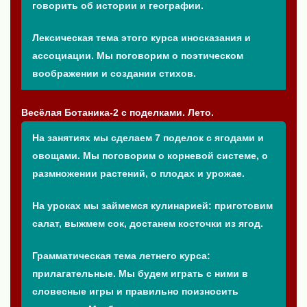
говорить об истории и географии.
Лексическая тема этого курса иносказания и
ассоциации. Мы поговорим о поэтическом
воображении и создании стихов.
Весёлая Ботаника-2 с поделками. Лето.
На занятиях мы сделаем 7 поделок с ягодами и
овощами. Мы поговорим о корневой системе, о
размножении растений, о плодах и урожае.
На уроках мы займемся кулинарией: приготовим
салат, выжмем сок, достанем косточки из ягод.
Грамматическая тема летнего курса:
прилагательные. Мы будем играть с ними в
словесные игры и правильно поизносить