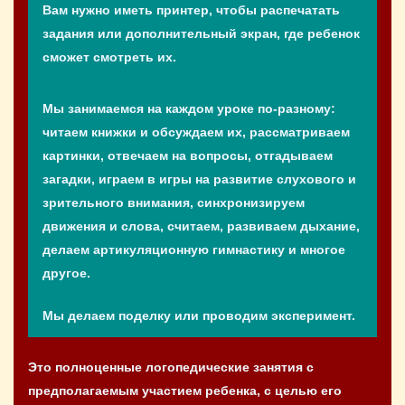
Вам нужно иметь принтер, чтобы распечатать
задания или дополнительный экран, где ребенок
сможет смотреть их.
Мы занимаемся на каждом уроке по-разному:
читаем книжки и обсуждаем их, рассматриваем
картинки, отвечаем на вопросы, отгадываем
загадки, играем в игры на развитие слухового и
зрительного внимания, синхронизируем
движения и слова, считаем, развиваем дыхание,
делаем артикуляционную гимнастику и многое
другое.
Мы делаем поделку или проводим эксперимент.
Это полноценные логопедические занятия с
предполагаемым участием ребенка, с целью его