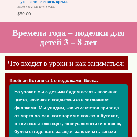
Путешествие сквозь время.
Видео-уроки для детей 5-9 лет.
$
50.00
Времена года – поделки для
детей 3 – 8 лет
Что входит в уроки и как заниматься:
Весёлая Ботаника-1 с поделками. Весна.
На уроках мы с детьми будем делать весенние
цвета, начиная с подснежника и заканчивая
фиалками. Мы увидим, как изменяется природа
от марта до мая, поговорим о почках и бутонах,
о семенах и саженцах, послушаем стихи о весне,
будем отгадывать загадки, запоминать запахи,