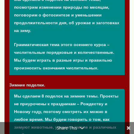
посмотрим изменении природы по месяцам,
поговорим о фотосинтезе и уменьшении
продолжительности дня, об урожае и заготовках
на зиму.
Грамматическая тема этого осеннего курса –
числительные порядковые и количественные.
Мы будем играть в разные игры и правильно
произносить окончания числительных.
Зимние поделки.
Мы сделаем 8 поделок на зимние темы. Проекты
не приурочены к праздникам – Рождеству и
Новому году, поэтому смотреть их можно в
любое время. Мы будем говорить о том, как
зимуют животные, узнаем о смоле и различных
Share This