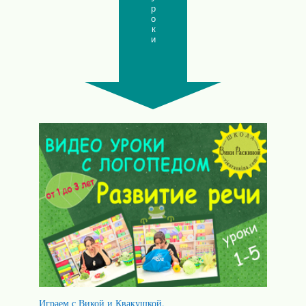
Уроки
Играем с Викой и Квакушкой.