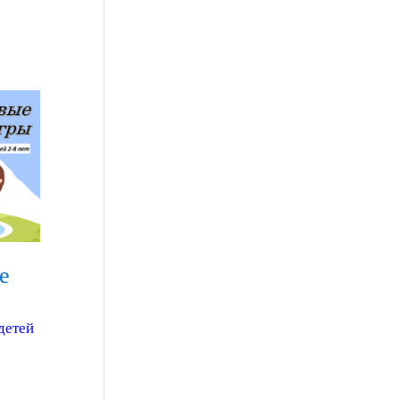
е
детей