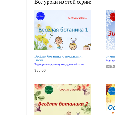
Все уроки из этой серии:
Весёлая ботаника с поделками.
Зимни
Весна.
Видеоуро
Видеоуроки по русскому языку для детей 3-8 лет
$
35.
$
35.00