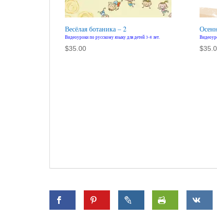
Весёлая ботаника – 2
Осенн
Видеоуроки по русскому языку для детей 3-8 лет.
Видеоуро
$
35.00
$
35.