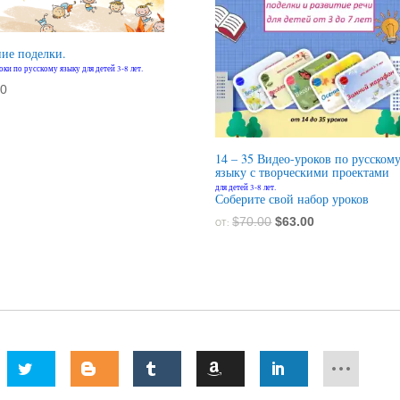
ие поделки.
ки по русскому языку для детей 3-8 лет.
00
14 – 35 Видео-уроков по русском
языку с творческими проектами
для детей 3-8 лет.
Соберите свой набор уроков
Первоначальная
Текущая
$
70.00
$
63.00
ОТ:
цена
цена:
составляла
$63.00.
$70.00.