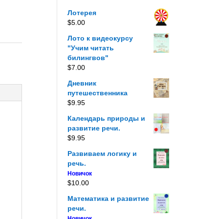
Лотерея
$
5.00
Лото к видеокурсу
"Учим читать
билингвов"
$
7.00
Дневник
путешественника
$
9.95
Календарь природы и
развитие речи.
$
9.95
Развиваем логику и
речь.
Новичок
$
10.00
Математика и развитие
речи.
Новичок