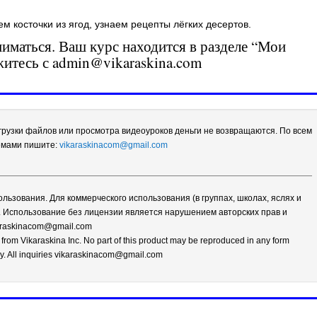
 косточки из ягод, узнаем рецепты лёгких десертов.
ниматься. Ваш курс находится в разделе “Мои
житесь с admin@vikaraskina.com
грузки файлов или просмотра видеоуроков деньги не возвращаются. По всем
лемами пишите:
vikaraskinacom@gmail.com
ьзования. Для коммерческого использования (в группах, школах, яслях и
и. Использование без лицензии является нарушением авторских прав и
karaskinacom@gmail.com
 from Vikaraskina Inc. No part of this product may be reproduced in any form
nly. All inquiries vikaraskinacom@gmail.com