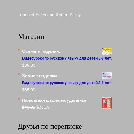
Terms of Sales and Return Policy
Магазин
Осенние поделки.
Видеоуроки по русскому языку для детей 3-8 лет.
$
35.00
Зимние поделки
Видеоуроки по русскому языку для детей 3-8 лет
$
35.00
Начальная школа на удалёнке
Первоначальная
Текущая
$
40.00
$
36.00
цена
цена:
составляла
$36.00.
Друзья по переписке
$40.00.