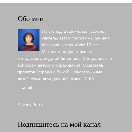
Обо мне
Я логопед, дефектолог, психолог,
учитель, автор программы раннего
развития, которой уже 15 лет.
Методист по дошкольным
методикам для детей билингвов. Специалист по
вопросам детского образования. Создатель
проектов "Играем с Викой", "Многоязычные
дети". Мама двух дочерей, живу в США.
Email
Privacy Policy
Подпишитесь на мой канал