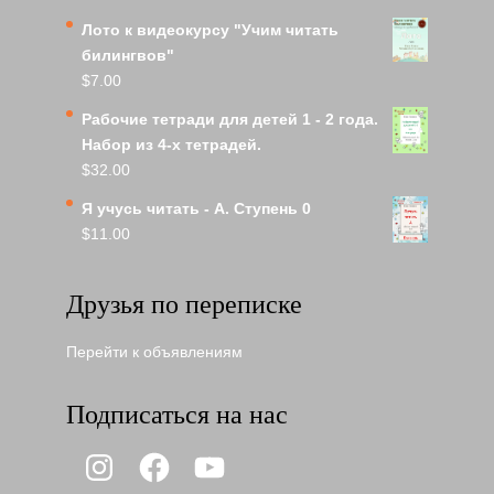
Лото к видеокурсу "Учим читать
билингвов"
$
7.00
Рабочие тетради для детей 1 - 2 года.
Набор из 4-х тетрадей.
$
32.00
Я учусь читать - A. Ступень 0
$
11.00
Друзья по переписке
Перейти к объявлениям
Подписаться на нас
Instagram
Facebook
YouTube