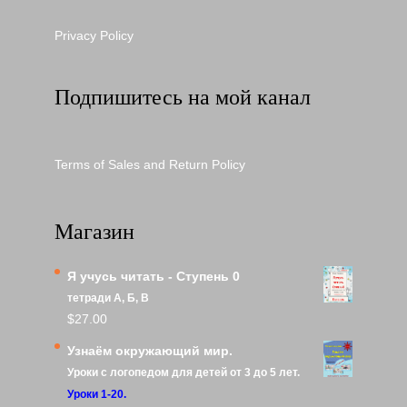
Privacy Policy
Подпишитесь на мой канал
Terms of Sales and Return Policy
Магазин
Я учусь читать - Ступень 0
тетради А, Б, В
$
27.00
Узнаём окружающий мир.
Уроки с логопедом для детей от 3 до 5 лет.
Уроки 1-20.