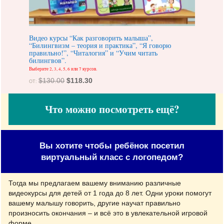
Видео курсы “Как разговорить малыша”,
“Билингвизм – теория и практика”, “Я говорю
правильно!”, “Читалогия” и “Учим читать
билингвов”.
Выберите 2, 3, 4, 5, 6 или 7 курсов.
Первоначальная
Текущая
$
130.00
$
118.30
ОТ:
цена
цена:
составляла
$118.30.
Что можно посмотреть ещё?
$130.00.
Вы хотите чтобы ребёнок посетил
виртуальный класс с логопедом?
Тогда мы предлагаем вашему вниманию различные
видеокурсы для детей от 1 года до 8 лет. Одни уроки помогут
вашему малышу говорить, другие научат правильно
произносить окончания – и всё это в увлекательной игровой
форме.