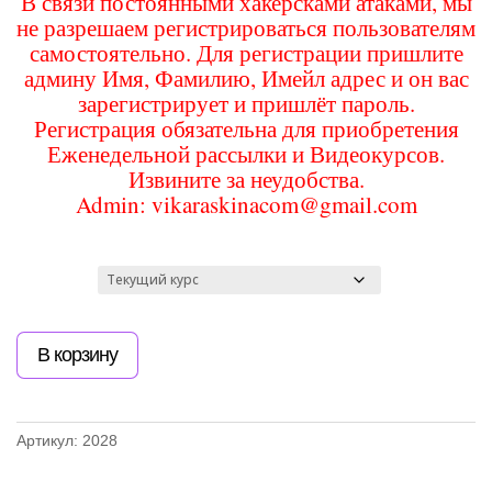
В связи постоянными хакерсками атаками, мы
не разрешаем регистрироваться пользователям
самостоятельно. Для регистрации пришлите
админу Имя, Фамилию, Имейл адрес и он вас
зарегистрирует и пришлёт пароль.
Регистрация обязательна для приобретения
Еженедельной рассылки и Видеокурсов.
Извините за неудобства.
Admin: vikaraskinacom@gmail.com
chitat
Количество
В корзину
товара
Учим
читать
билингвов
Артикул:
2028
Видеокурс
для