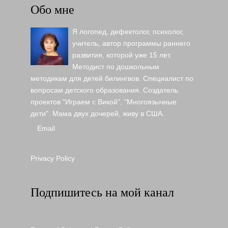
Обо мне
Я логопед, дефектолог, психолог,
учитель, автор программы раннего
развития, которой уже 15 лет.
Методист по дошкольным
методикам для детей билингвов. Специалист по
вопросам детского образования. Создатель
проектов "Играем с Викой", "Многоязычные
дети". Мама двух дочерей, живу в США.
Email
Privacy Policy
Подпишитесь на мой канал