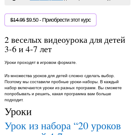
Первоначальная
Текущая
$
14.95
$
9.50
- Приобрести этот курс
цена
цена:
2 веселых видеоурока для детей
составляла
$9.50.
3-6 и 4-7 лет
$14.95.
Уроки проходят в игровом формате.
Из множества уроков для детей сложно сделать выбор.
Поэтому мы составили пробные уроки-наборы. В каждый
набор включаются уроки из разных программ. Вы сможете
попробывать и решить, какая программа вам больше
подходит.
Уроки
Урок из набора “20 уроков