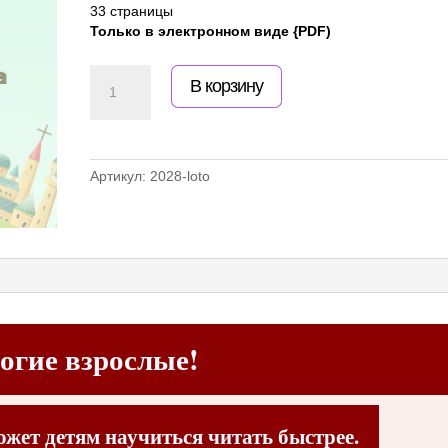
33 страницы
Только в электронном виде {PDF)
Количество
В корзину
товара
Лото
к
видеокурсу
"Учим
Артикул:
2028-loto
читать
билингвов"
огие взрослые!
ожет детям научиться читать быстрее.