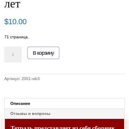
лет
$
10.00
71 страница.
Количество
В корзину
товара
Письменные
практики.
Тетрадь
3.
Артикул:
2051-wb3
Пособие
для
детей
6-
Описание
9
лет
Отзывы и вопросы
Тетрадь представляет из себя сборник