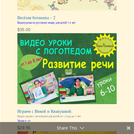
Весёлая ботаника – 2
Видеоуроки по русскому языку для детей 3-8 лет.
$
35.00
Играем с Викой и Квакушкой.
Видео уроки с логопедом для детей от 1 года до 3 лет.
Уроки 6-10
Share This
$
29.95