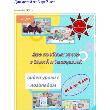
Для детей от 3 до 7 лет
Первоначальная
Текущая
$
14.95
$
9.50
цена
цена:
Скидка
составляла
$9.50.
$14.95.