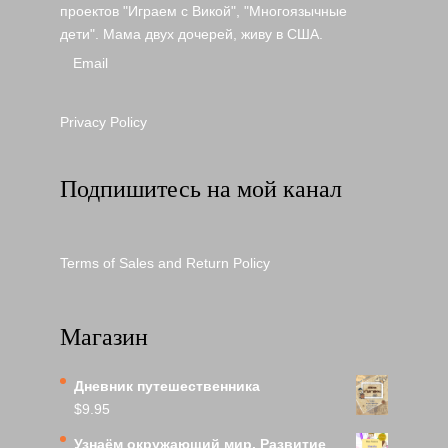
проектов "Играем с Викой", "Многоязычные
дети". Мама двух дочерей, живу в США.
Email
Privacy Policy
Подпишитесь на мой канал
Terms of Sales and Return Policy
Магазин
Дневник путешественника
$
9.95
Узнаём окружающий мир. Развитие