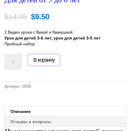
Первоначальная
Текущая
$
14.95
$
9.50
цена
цена:
2 Видео урока с Викой и Квакушкой.
составляла
$9.50.
Урок для детей 3-6 лет, урок для детей 3-5 лет
Пробный набор
$14.95.
Количество
В корзину
товара
Два
пробных
видео
урока
Артикул:
2035
с
Викой
и
Квакушкой.
Описание
Для
детей
Отзывы и вопросы
от
Из множества уроков для детей сложно