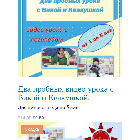
Два пробных видео урока с
Викой и Квакушкой.
Для детей от года до 5 лет
Первоначальная
Текущая
$
14.95
$
9.50
цена
цена:
Скидка
составляла
$9.50.
$14.95.