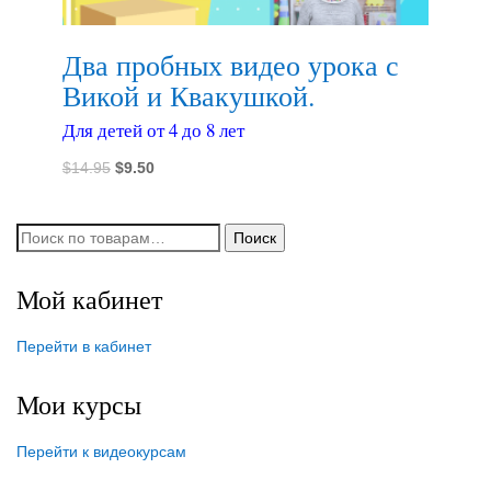
Два пробных видео урока с
Викой и Квакушкой.
Для детей от 4 до 8 лет
Первоначальная
Текущая
$
14.95
$
9.50
цена
цена:
составляла
$9.50.
Искать:
Поиск
$14.95.
Мой кабинет
Перейти в кабинет
Мои курсы
Перейти к видеокурсам