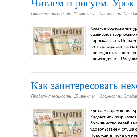
Читаем и рисуем. Урок 
Продолжительность: 21 минуты
Сложность: Стад
Краткое содержание ур
развивают творческие 
пересказывать Не важн
взять раскраски: скач
последовательность ра
произведения. Рисунки
Как заинтересовать нех
Продолжительность: 15 минуты
Сложность: Стад
Краткое содержание уро
Кидают или закрывают 
большинство детей заи
удовольствием слушают
Подождать, пока он нем