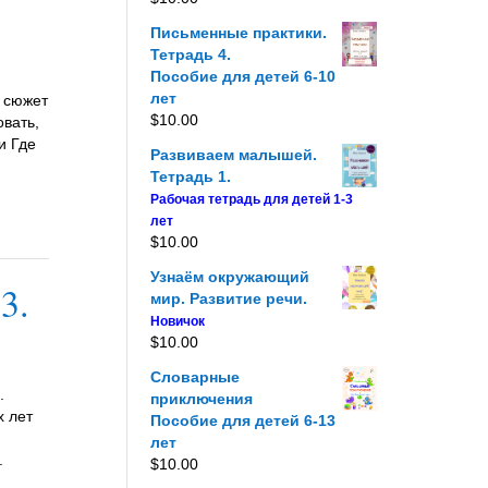
Письменные практики.
Тетрадь 4.
Пособие для детей 6-10
лет
и сюжет
$
10.00
овать,
и Где
Развиваем малышей.
Тетрадь 1.
Рабочая тетрадь для детей 1-3
лет
$
10.00
Узнаём окружающий
3.
мир. Развитие речи.
Новичок
$
10.00
Словарные
.
приключения
х лет
Пособие для детей 6-13
лет
.
$
10.00