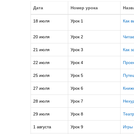
Дата
Номер урока
Назв
18 июля
Урок 1
Как в
20 июля
Урок 2
Читае
21 июля
Урок 3
Как з
22 июля
Урок 4
Проек
25 июля
Урок 5
Путеш
27 июля
Урок 6
Книжн
28 июля
Урок 7
Неху
29 июля
Урок 8
Театр
1 августа
Урок 9
Игры 