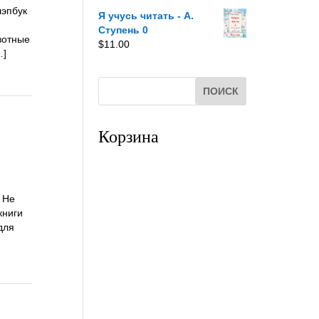
лэпбук
Я учусь читать - A.
Ступень 0
ивотные
$
11.00
…]
Корзина
 Не
книги
для