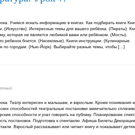
ока. Учимся искать информацию в книгах. Как подбирать книги Кни
(Искусство). Интересные темы для вашего ребёнка. (Пираты). Кн
му, которая не является любимой вами или ребёнком. (Мосты).
то ребенок боится. (Насекомые). Книги-инструкции. (Кулинарные
и по городам. (Нью-Йорк). Выбирайте разные темы, чтобы […]
артный
ока. Театр интересен и малышам, и взрослым. Кроме понимания кн
еских способностей театральные постановки замечательно сплачив
рские способности и учат говорить на публику. Планирование спект
ость постановок. Подготовка к спектаклю. Афиша Билеты Декораци
акли. Взрослый рассказывает или читает книгу и показывает детя