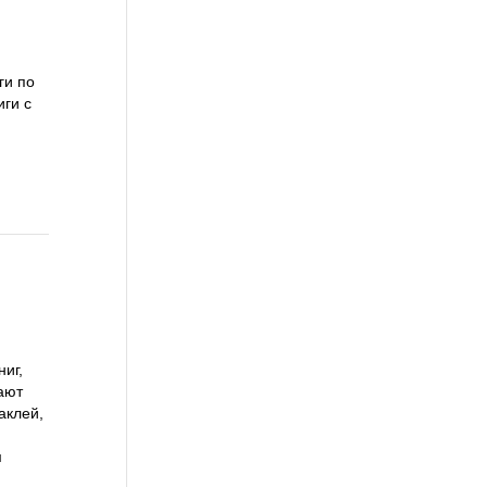
ги по
иги с
иг,
ают
аклей,
и
м