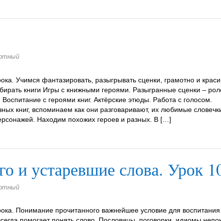
артный
ока. Учимся фантазировать, разыгрывать сценки, грамотно и краси
дбирать книги Игры с книжными героями. Разыгранные сценки – ро
 Воспитание с героями книг. Актёрские этюды. Работа с голосом.
ных книг, вспоминаем как они разговаривают, их любимые словечк
рсонажей. Находим похожих героев и разных. В […]
о и устаревшие слова. Урок 1
артный
рока. Понимание прочитанного важнейшее условие для воспитания
 всегда помогает понять слово. Пословицы, поговорки, идиомы неп