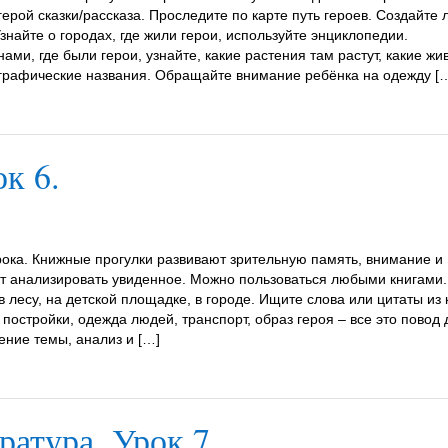
ерой сказки/рассказа. Проследите по карте путь героев. Создайте 
знайте о городах, где жили герои, используйте энциклопедии.
ами, где были герои, узнайте, какие растения там растут, какие ж
ографические названия. Обращайте внимание ребёнка на одежду [
к 6.
ока. Книжные прогулки развивают зрительную память, внимание и
ат анализировать увиденное. Можно пользоваться любыми книгами.
 в лесу, на детской площадке, в городе. Ищите слова или цитаты из 
 постройки, одежда людей, транспорт, образ героя – все это повод 
ние темы, анализ и […]
атура. Урок 7.