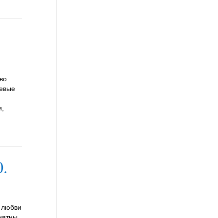
во
левые
и,
0.
 любви
онятны