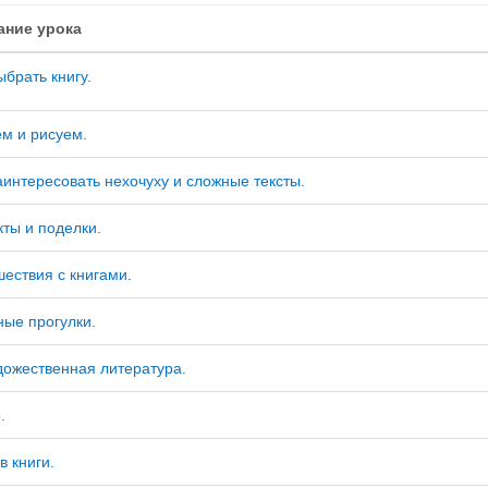
ание урока
ыбрать книгу.
м и рисуем.
аинтересовать нехочуху и сложные тексты.
ты и поделки.
ествия с книгами.
ые прогулки.
дожественная литература.
.
в книги.