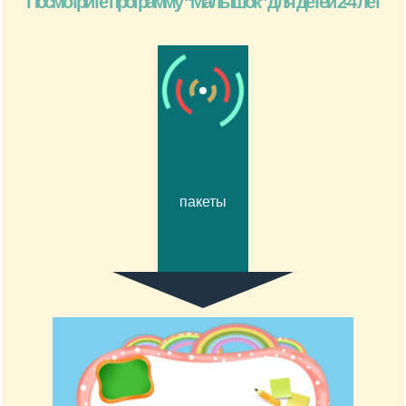
Посмотрите программу “Малышок” для
детей 2-4 лет
пакеты