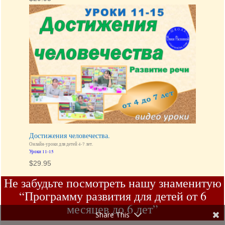
Уроки с логопедом для детей от 3 до 5 лет.
Уроки 16-20.
$
29.95
Достижения человечества.
Онлайн-уроки для детей 4-7 лет.
Уроки 11-15
$
29.95
Не забудьте посмотреть нашу знаменитую
“Программу развития для детей от 6
Share This
месяцев до 6 лет”