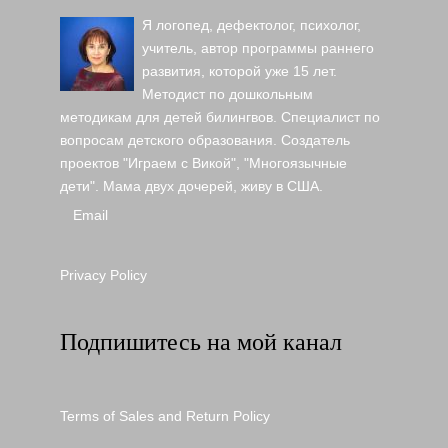
Я логопед, дефектолог, психолог,
учитель, автор программы раннего
развития, которой уже 15 лет.
Методист по дошкольным
методикам для детей билингвов. Специалист по
вопросам детского образования. Создатель
проектов "Играем с Викой", "Многоязычные
дети". Мама двух дочерей, живу в США.
Email
Privacy Policy
Подпишитесь на мой канал
Terms of Sales and Return Policy