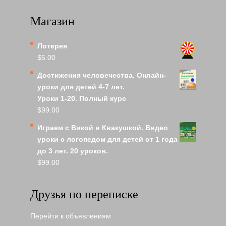
Магазин
Лотерея
$
5.00
Достижения человечества. Онлайн-
уроки для детей 4-7 лет.
Уроки 1-20. Полный курс
$
99.00
Играем с Викой и Квакушкой. Видео
уроки с логопедом для детей от 1 года
до 3 лет. 20 уроков.
$
99.00
Друзья по переписке
Перейти к объявлениям