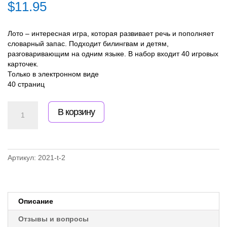
$
11.95
Лото – интересная игра, которая развивает речь и пополняет
словарный запас. Подходит билингвам и детям,
разговаривающим на одним языке. В набор входит 40 игровых
карточек.
Только в электронном виде
40 страниц
Количество
В корзину
товара
Лото.
Программа
для
родителей
Артикул:
2021-t-2
"Как
разговорить
малыша"
Описание
Отзывы и вопросы