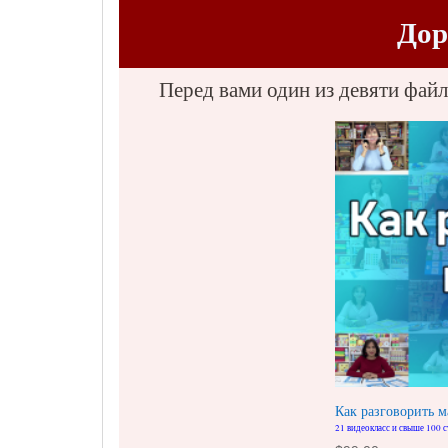
Дор
Перед вами один из девяти фай
Как разговорить 
21 видеокласс и свыше 100 