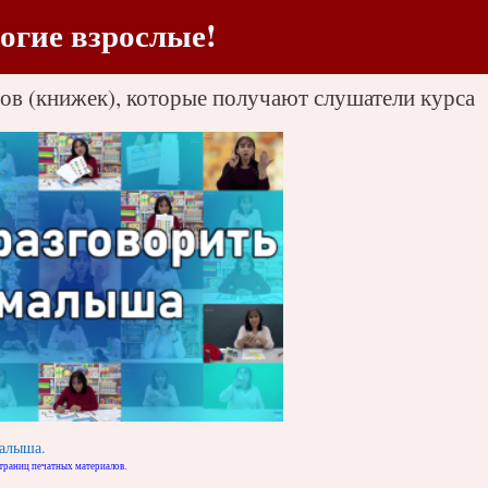
огие взрослые!
лов (книжек), которые получают слушатели курса
малыша.
страниц печатных материалов.