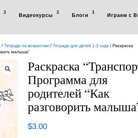
Видеокурсы
Блоги
Играем с В
й
/
Тетради по возрастам
/
Тетради для детей 1-2 года
/ Раскраска
ворить малыша”
Раскраска “Транспор
Программа для
родителей “Как
разговорить малыша
$
3.00