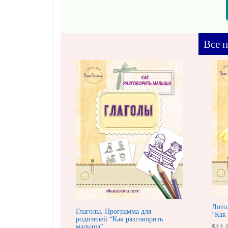
Все п
Лото
Глаголы. Программа для
“Как
родителей “Как разговорить
малыша”
$
11.