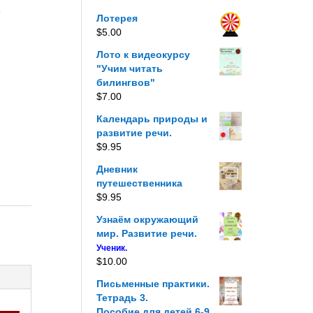
е
Лотерея
$
5.00
Лото к видеокурсу
"Учим читать
билингвов"
$
7.00
Календарь природы и
развитие речи.
$
9.95
Дневник
путешественника
$
9.95
Узнаём окружающий
мир. Развитие речи.
Ученик.
$
10.00
Письменные практики.
Тетрадь 3.
Пособие для детей 6-9