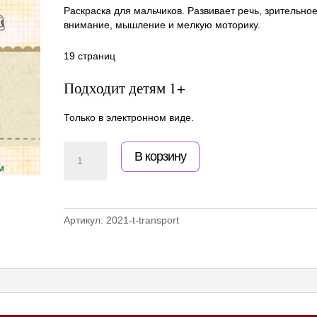
Раскраска для мальчиков. Развивает речь, зрительно
внимание, мышление и мелкую моторику.
19 страниц
Подходит детям 1+
Только в электронном виде.
Количество
В корзину
товара
Раскраска
"Транспорт".
Программа
для
Артикул:
2021-t-transport
родителей
"Как
разговорить
малыша"