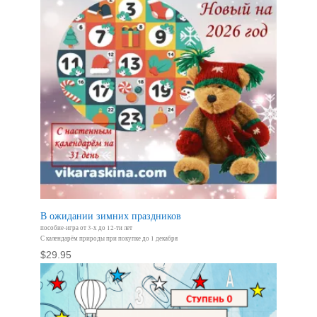
В ожидании зимних праздников
пособие-игра от 3-х до 12-ти лет
С календарём природы при покупке до 1 декабря
$
29.95