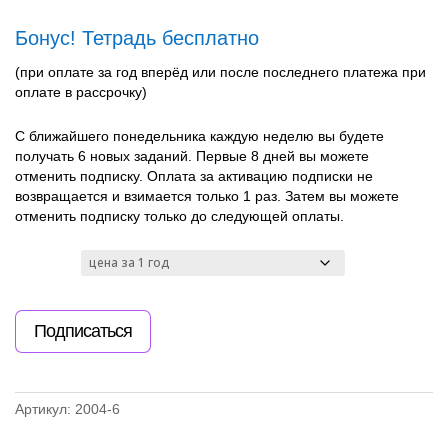
Бонус! Тетрадь бесплатно
(при оплате за год вперёд или после последнего платежа при
оплате в рассрочку)
С ближайшего понедельника каждую неделю вы будете
получать 6 новых заданий. Первые 8 дней вы можете
отменить подписку. Оплата за активацию подписки не
возвращается и взимается только 1 раз. Затем вы можете
отменить подписку только до следующей оплаты.
var3
Количество
Подписаться
товара
6
заданий
каждую
Артикул:
2004-6
неделю
для