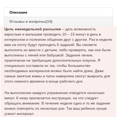
детей
от
Описание
четырёх
до
Отзывы и вопросы(14)
шести
Цель еженедельной рассылки
– дать возможность
лет
взрослым и малышам проводить 10 – 15 минут в день в
(8
интересном и полезном общении друг с другом. Раз в неделю
дней
вам на почту будут приходить 6 заданий. Вы сможете
пробный
выполнять их вместе с детьми, либо проверять, как они были
период).
выполнены с няней или бабушкой. Задания легкие,
Бонус!
практически не требующие дополнительных покупок. Я
Тетрадь
специально составила их так, чтобы большинство
бесплатно.
необходимых материалов можно было найти дома. Даже
самые занятые мамы и папы наверняка смогут выкроить для
этого немного времени в конце рабочего дня.
На выполнение каждого упражнения отводится несколько
минут. К нему прилагается инструкция, на что следует
обращать внимание. В течение недели одно и то же задание
можно повторять по несколько раз. Так ваш ребенок лучше
усвоит материал.