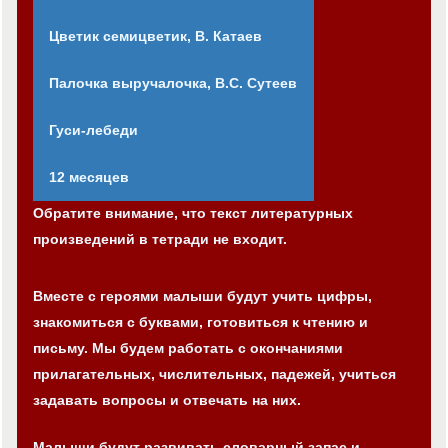
Цветик семицветик, В. Катаев
Палочка выручалочка, В.С. Сутеев
Гуси-лебеди
12 месяцев
Обратите внимание, что текст литературных
произведений в тетради не входит.
Вместе с героями малыши будут учить цифры,
знакомиться с буквами, готовиться к чтению и
письму. Мы будем работать с окончаниями
прилагательных, числительных, падежей, учиться
задавать вопросы и отвечать на них.
Малыши будут развивать словарный запас и