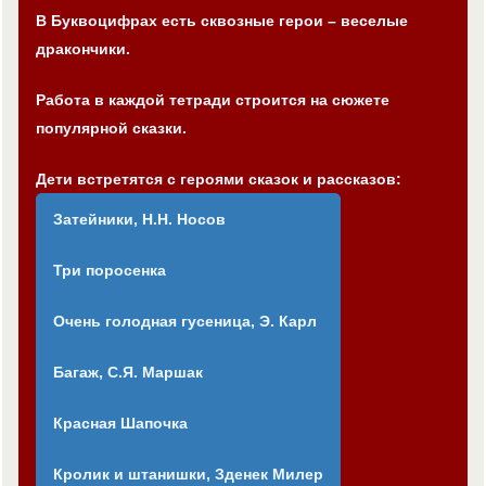
В Буквоцифрах есть сквозные герои – веселые
дракончики.
Работа в каждой тетради строится на сюжете
популярной сказки.
Дети встретятся с героями сказок и рассказов:
Затейники, Н.Н. Носов
Три поросенка
Очень голодная гусеница, Э. Карл
Багаж, С.Я. Маршак
Красная Шапочка
Кролик и штанишки, Зденек Милер