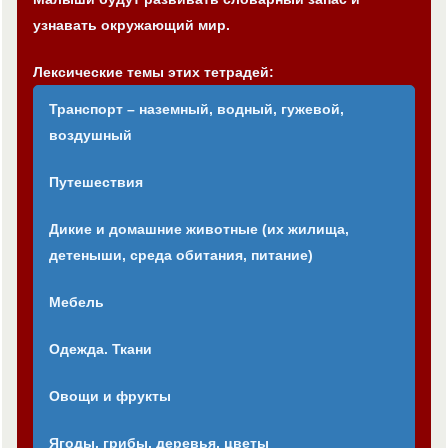
узнавать окружающий мир.
Лексические темы этих тетрадей:
Транспорт – наземный, водный, гужевой,
воздушный
Путешествия
Дикие и домашние животные (их жилища,
детеныши, среда обитания, питание)
Мебель
Одежда. Ткани
Овощи и фрукты
Ягоды, грибы, деревья, цветы